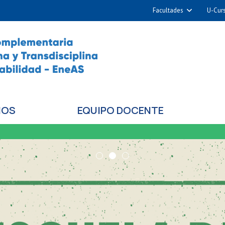
Facultades
U-Cur
Arquitectura y Urba
Ciencias
Cs. Físicas y Matemá
Cs. Químicas y Farmac
Cs. Veterinarias y Pec
IOS
EQUIPO DOCENTE
Derecho
Filosofía y Humani
Medicina
1
2
3
Estudios Avanzados en 
Nutrición y Tecnolog
Alimentos