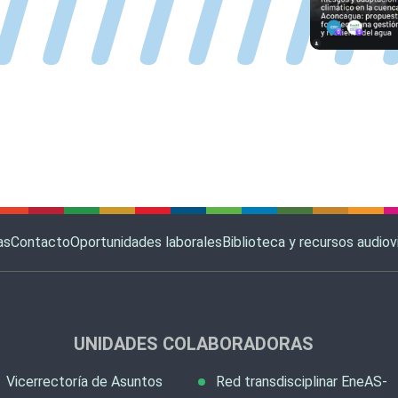
as
Contacto
Oportunidades laborales
Biblioteca y recursos audiov
UNIDADES COLABORADORAS
Vicerrectoría de Asuntos
Red transdisciplinar EneAS-