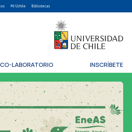
sos
Mi Uchile
Bibliotecas
nismo
Artes
Cs. Agronómicas
ticas
Cs. Forestales y Conservación
éuticas
Cs. Sociales
uarias
Comunicación e Imagen
CO-LABORATORIO
INSCRÍBETE
Economía y Negocios
dades
Gobierno
Odontología
Educación
Estudios Internacionales
ía de
Bachillerato
Hospital Clínico